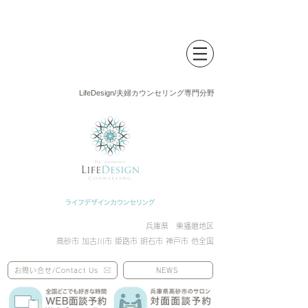
LifeDesign/夫婦カウンセリング専門分野
兵庫県 東播磨地区
高砂市 加古川市 姫路市 明石市 神戸市 他全国
お問い合せ/Contact Us
NEWS