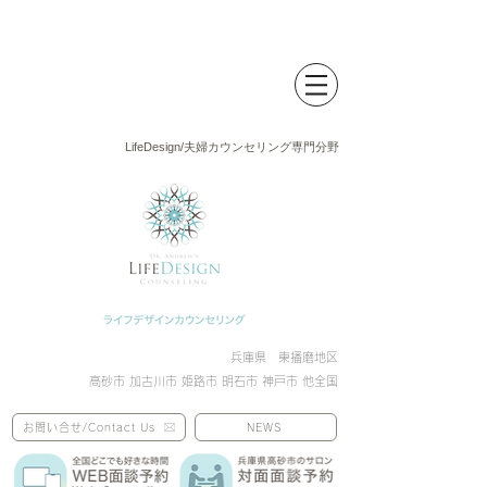
LifeDesign/夫婦カウンセリング専門分野
兵庫県 東播磨地区
高砂市 加古川市 姫路市 明石市 神戸市 他全国
お問い合せ/Contact Us
NEWS