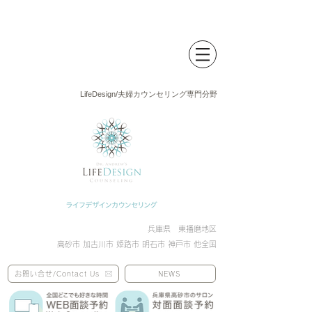
LifeDesign/夫婦カウンセリング専門分野
兵庫県 東播磨地区
高砂市 加古川市 姫路市 明石市 神戸市 他全国
お問い合せ/Contact Us
NEWS